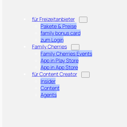
für Freizeitanbieter
Pakete & Preise
family bonus card
zum Login
Family Cherries
Family Cherries Events
App in Play Store
App in App Store
für Content Creator
Insider
Content
Agents