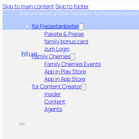
Skip to main content
Skip to footer
Willkommen im größten Netzwerk für Freizeitangebote
für Freizeitanbieter
Pakete & Preise
family bonus card
zum Login
Family Cherries
Family Cherries Events
App in Play Store
App in App Store
für Content Creator
Insider
Content
Agents