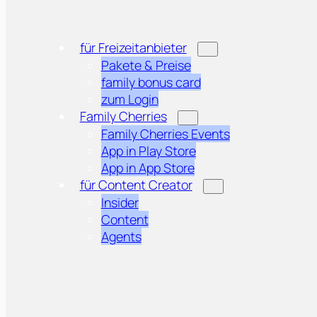
für Freizeitanbieter
Pakete & Preise
family bonus card
zum Login
Family Cherries
Family Cherries Events
App in Play Store
App in App Store
für Content Creator
Insider
Content
Agents