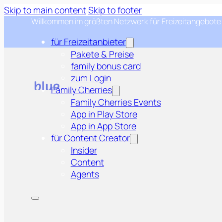
Skip to main content
Skip to footer
Willkommen im größten Netzwerk für Freizeitangebote
für Freizeitanbieter
Pakete & Preise
family bonus card
zum Login
Family Cherries
Family Cherries Events
App in Play Store
App in App Store
für Content Creator
Insider
Content
Agents