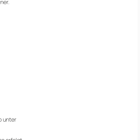
ner.
b unter
s erfolgt.