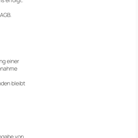
 AGB.
ng einer
chnahme
den bleibt
Angabe von